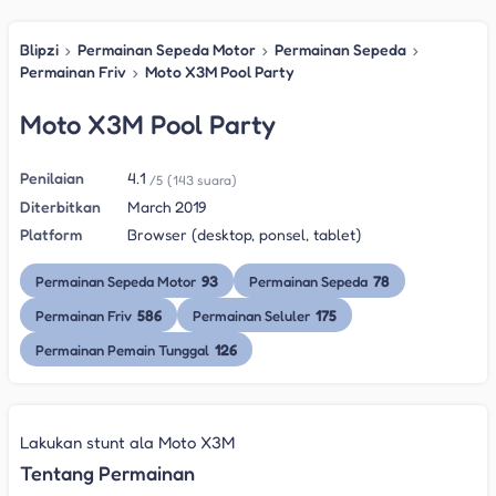
Blipzi
›
Permainan Sepeda Motor
›
Permainan Sepeda
›
Permainan Friv
›
Moto X3M Pool Party
Moto X3M Pool Party
Penilaian
4.1
/5
(143 suara)
Diterbitkan
March 2019
Platform
Browser (desktop, ponsel, tablet)
93
78
Permainan Sepeda Motor
Permainan Sepeda
586
175
Permainan Friv
Permainan Seluler
126
Permainan Pemain Tunggal
Lakukan stunt ala Moto X3M
Tentang Permainan