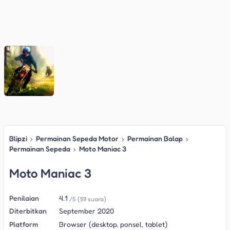
Blipzi
›
Permainan Sepeda Motor
›
Permainan Balap
›
Permainan Sepeda
›
Moto Maniac 3
Moto Maniac 3
Penilaian
4.1
/5
(59 suara)
Diterbitkan
September 2020
Platform
Browser (desktop, ponsel, tablet)