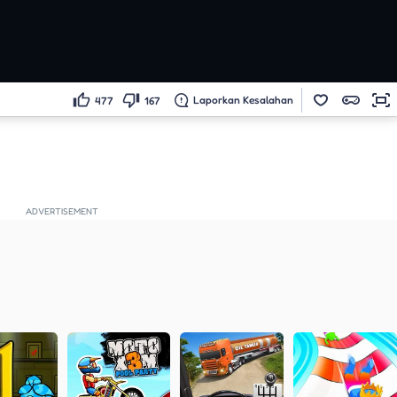
Laporkan Kesalahan
477
167