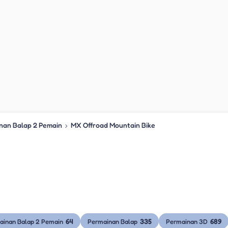
nan Balap 2 Pemain
›
MX Offroad Mountain Bike
64
335
689
ainan Balap 2 Pemain
Permainan Balap
Permainan 3D