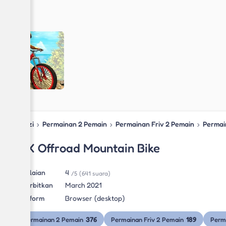
Blipzi
›
Permainan 2 Pemain
›
Permainan Friv 2 Pemain
›
Permai
MX Offroad Mountain Bike
Penilaian
4
/5
(641 suara)
Diterbitkan
March 2021
Platform
Browser (desktop)
376
189
Permainan 2 Pemain
Permainan Friv 2 Pemain
Perm