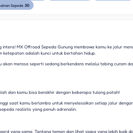
30
ainan Sepeda
g intens! MX Offroad Sepeda Gunung membawa kamu ke jalur men
n ketepatan adalah kunci untuk bertahan hidup.
amu akan merasa seperti sedang berkendara melalui tebing curam d
lah dan kamu bisa berakhir dengan beberapa tulang patah!
tinggi saat kamu berlomba untuk menyelesaikan setiap jalur denga
peda realistis yang penuh adrenalin.
yboard yang sama. Tantang teman dan lihat siapa yang lebih baik 