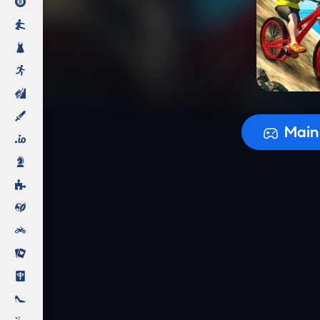
Menyiapkan
Main