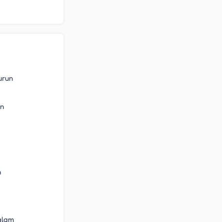
urun
an
n
dalam