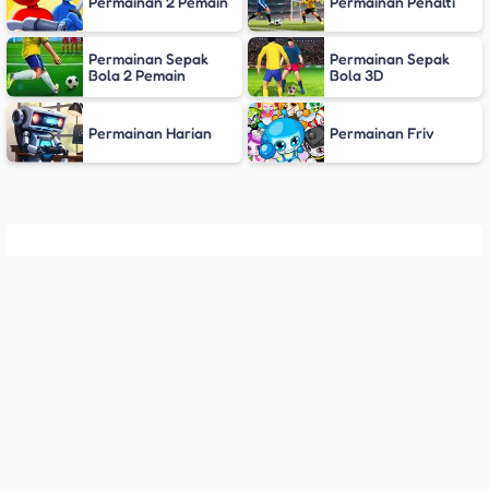
Permainan 2 Pemain
Permainan Penalti
Permainan Sepak
Permainan Sepak
Bola 2 Pemain
Bola 3D
Permainan Harian
Permainan Friv