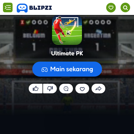
Ultimate PK
Main sekarang
Menyiapkan permainan...