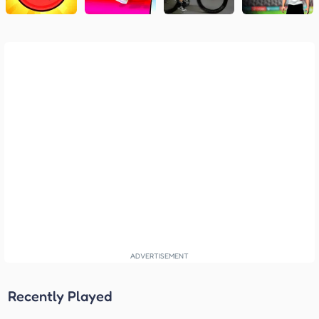
Recently Played