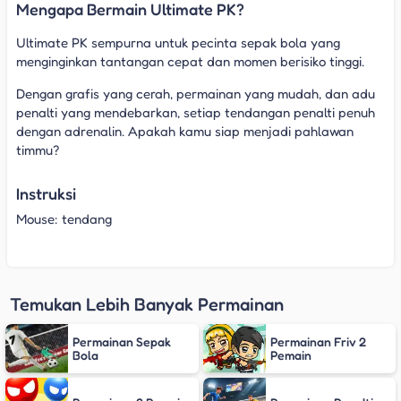
Mengapa Bermain Ultimate PK?
Ultimate PK sempurna untuk pecinta sepak bola yang
menginginkan tantangan cepat dan momen berisiko tinggi.
Dengan grafis yang cerah, permainan yang mudah, dan adu
penalti yang mendebarkan, setiap tendangan penalti penuh
dengan adrenalin. Apakah kamu siap menjadi pahlawan
timmu?
Instruksi
Mouse: tendang
Temukan Lebih Banyak Permainan
Permainan Sepak
Permainan Friv 2
Bola
Pemain