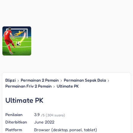
Blipzi
›
Permainan 2 Pemain
›
Permainan Sepak Bola
›
Permainan Friv 2 Pemain
›
Ultimate PK
Ultimate PK
Penilaian
3.9
/5
(304 suara)
Diterbitkan
June 2022
Platform
Browser (desktop, ponsel, tablet)