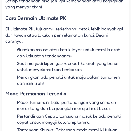
Setiap tendangan bisa jadi gol kemenangan atau kegagalan
yang menyakitkan!
Cara Bermain Ultimate PK
Di Ultimate PK, tujuanmu sederhana: cetak lebih banyak gol
dari lawan atau lakukan penyelamatan kunci. Begini
caranya:
Gunakan mouse atau ketuk layar untuk memilih arah
dan kekuatan tendanganmu.
Saat menjadi kiper, gesek cepat ke arah yang benar
untuk menyelamatkan tembakan.
Menangkan adu penalti untuk maju dalam turnamen
dan raih trofi!
Mode Permainan Tersedia
Mode Turnamen: Lalui pertandingan yang semakin
menantang dan berjuanglah menuju final besar.
Pertandingan Cepat: Langsung masuk ke adu penalti
cepat untuk menguji keterampilanmu.
Tantangan Khusus: Beberapa mode memiliki tujuan