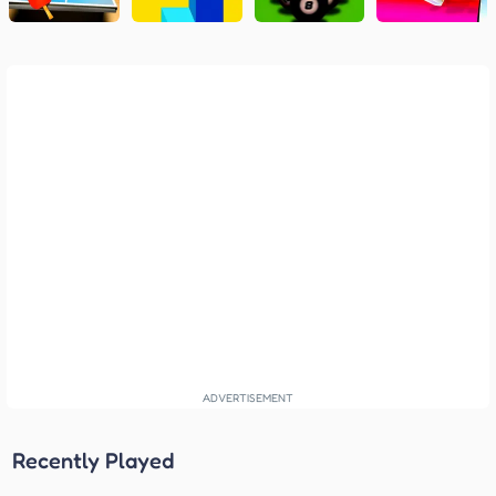
Recently Played