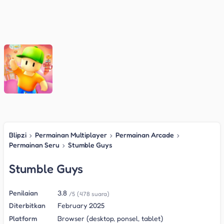
Blipzi
›
Permainan Multiplayer
›
Permainan Arcade
›
Permainan Seru
›
Stumble Guys
Stumble Guys
Penilaian
3.8
/5
(478 suara)
Diterbitkan
February 2025
Platform
Browser (desktop, ponsel, tablet)