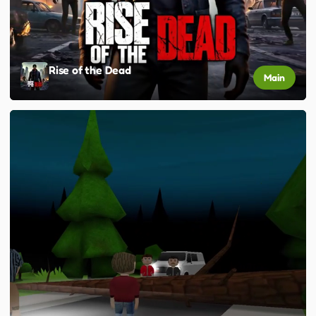
Rise of the Dead
Main