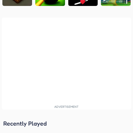
Recently Played