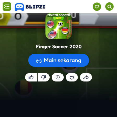
Finger Soccer 2020
Main sekarang
Menyiapkan permainan...