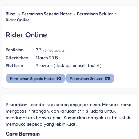
Blipzi
›
Permainan Sepeda Motor
›
Permainan Seluler
›
Rider Online
Rider Online
Penilaian
3.7
/5
(60 suara)
Diterbitkan
March 2018
Platform
Browser (desktop, ponsel, tablet)
93
175
Permainan Sepeda Motor
Permainan Seluler
Pindahkan sepeda ini di sepanjang jejak neon. Mendaki ramp,
mengatasi rintangan, dan lakukan trik di udara untuk
mendapatkan banyak poin. Kumpulkan banyak kristal untuk
membuka sepeda yang lebih kuat.
Cara Bermain