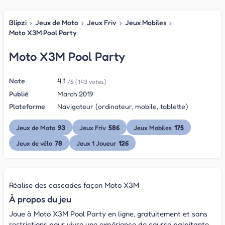
Blipzi
›
Jeux de Moto
›
Jeux Friv
›
Jeux Mobiles
›
Moto X3M Pool Party
Moto X3M Pool Party
Note
4.1
/5
(143 votes)
Publié
March 2019
Plateforme
Navigateur (ordinateur, mobile, tablette)
93
586
175
Jeux de Moto
Jeux Friv
Jeux Mobiles
78
126
Jeux de vélo
Jeux 1 Joueur
Réalise des cascades façon Moto X3M
À propos du jeu
Joue à Moto X3M Pool Party en ligne, gratuitement et sans
restrictions pour vivre une expérience de course palpitante