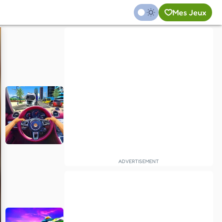
Mes Jeux