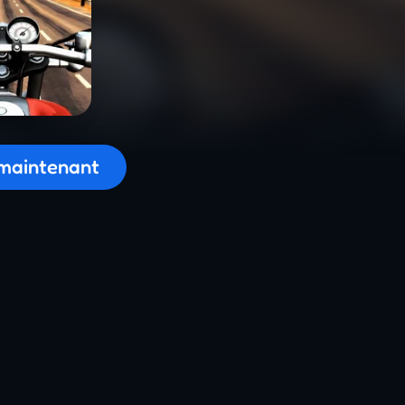
on du jeu...
maintenant