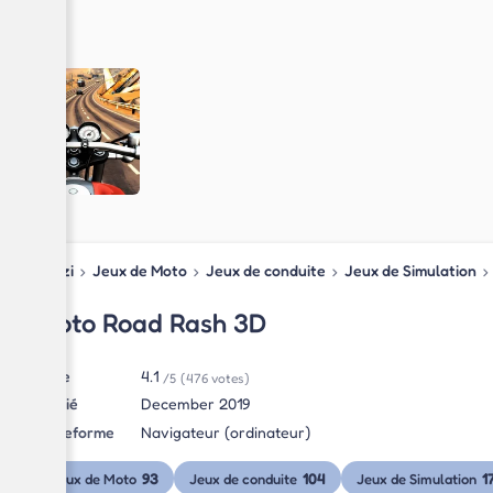
Blipzi
›
Jeux de Moto
›
Jeux de conduite
›
Jeux de Simulation
›
Moto Road Rash 3D
Note
4.1
/5
(476 votes)
Publié
December 2019
Plateforme
Navigateur (ordinateur)
93
104
1
Jeux de Moto
Jeux de conduite
Jeux de Simulation