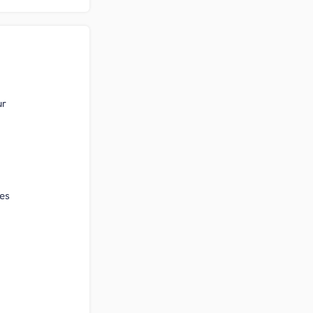
ur
es