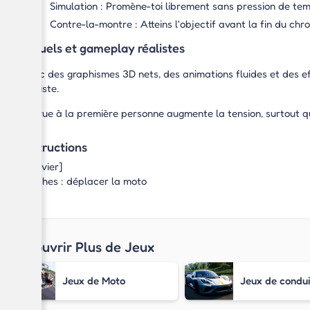
Simulation : Promène-toi librement sans pression de tem
Contre-la-montre : Atteins l'objectif avant la fin du chro
Visuels et gameplay réalistes
Avec des graphismes 3D nets, des animations fluides et des ef
réaliste.
La vue à la première personne augmente la tension, surtout qua
Instructions
[Clavier]
Flèches : déplacer la moto
Découvrir Plus de Jeux
Jeux de Moto
Jeux de condui