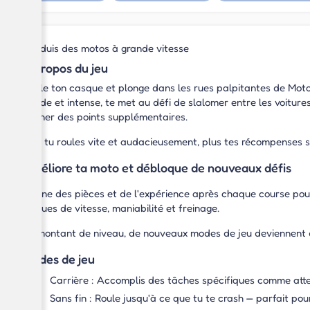
Conduis des motos à grande vitesse
À propos du jeu
Enfile ton casque et plonge dans les rues palpitantes de Mot
rapide et intense, te met au défi de slalomer entre les voitu
gagner des points supplémentaires.
Plus tu roules vite et audacieusement, plus tes récompenses s
Améliore ta moto et débloque de nouveaux défis
Gagne des pièces et de l'expérience après chaque course pou
uniques de vitesse, maniabilité et freinage.
En montant de niveau, de nouveaux modes de jeu deviennent disp
Modes de jeu
Carrière : Accomplis des tâches spécifiques comme atte
Sans fin : Roule jusqu'à ce que tu te crash — parfait pou