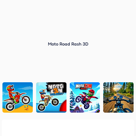
Moto Road Rash 3D