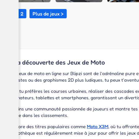
1
2
Plus de jeux >
À la découverte des Jeux de Moto
Les jeux de moto en ligne sur Blipzi sont de l'adrénaline pur
réalistes ou des graphismes 2D plus ludiques, tu peux t'aventu
Que tu préfères les courses urbaines, réaliser des cascades ext
ordinateurs, tablettes et smartphones, garantissant un diverti
Rejoins une communauté passionnée de joueurs et montre tes c
place dans les classements.
Explore des titres populaires comme
Moto X3M
, où tu affront
bibliothèque est régulièrement mise à jour pour offrir les jeux 