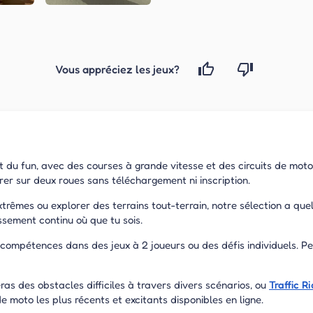
Vous appréciez les jeux?
e et du fun, avec des courses à grande vitesse et des circuits de m
rer sur deux roues sans téléchargement ni inscription.
rêmes ou explorer des terrains tout-terrain, notre sélection a quel
ssement continu où que tu sois.
ompétences dans des jeux à 2 joueurs ou des défis individuels. Pe
eras des obstacles difficiles à travers divers scénarios, ou
Traffic R
de moto les plus récents et excitants disponibles en ligne.