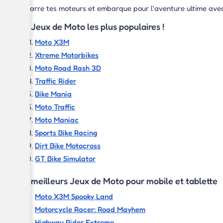
Démarre tes moteurs et embarque pour l'aventure ultime avec 
Les Jeux de Moto les plus populaires !
Moto X3M
Xtreme Motorbikes
Moto Road Rash 3D
Traffic Rider
Bike Mania
Moto Traffic
Moto Maniac
Sports Bike Racing
Dirt Bike Motocross
GT Bike Simulator
Les meilleurs Jeux de Moto pour mobile et tablette
Moto X3M Spooky Land
Motorcycle Racer: Road Mayhem
Highway Rider Extreme