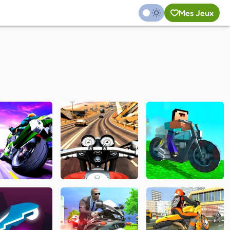
Mes Jeux