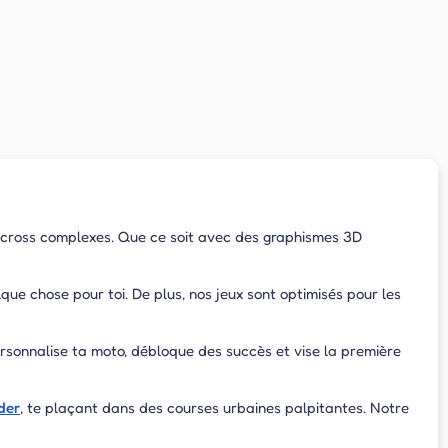
otocross complexes. Que ce soit avec des graphismes 3D
que chose pour toi. De plus, nos jeux sont optimisés pour les
rsonnalise ta moto, débloque des succès et vise la première
ider
, te plaçant dans des courses urbaines palpitantes. Notre