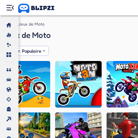
Jeux
Jeux de Moto
Jeux de Moto
Populaire
Trié par: