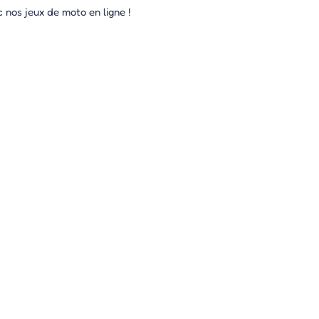
nos jeux de moto en ligne !