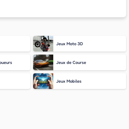
Jeux Moto 3D
joueurs
Jeux de Course
Jeux Mobiles