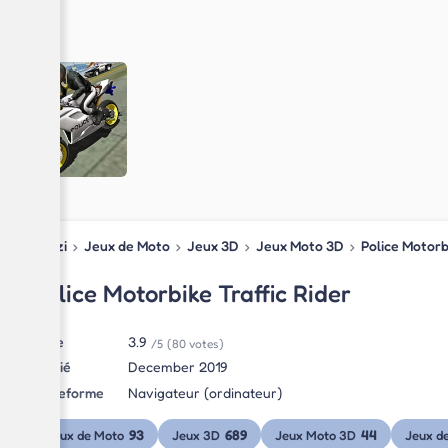
Blipzi
›
Jeux de Moto
›
Jeux 3D
›
Jeux Moto 3D
›
Police Motorbi
Police Motorbike Traffic Rider
Note
3.9
/5
(80 votes)
Publié
December 2019
Plateforme
Navigateur (ordinateur)
93
689
44
Jeux de Moto
Jeux 3D
Jeux Moto 3D
Jeux de