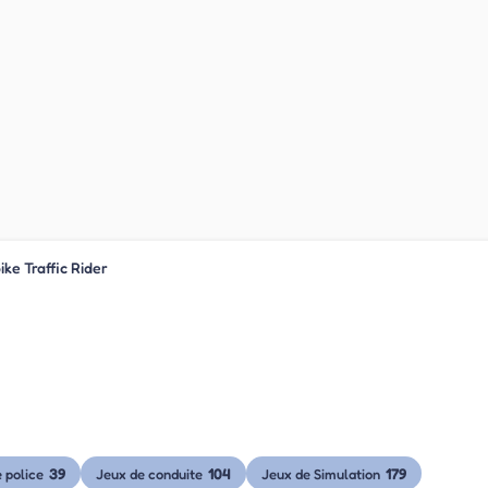
ke Traffic Rider
39
104
179
 police
Jeux de conduite
Jeux de Simulation