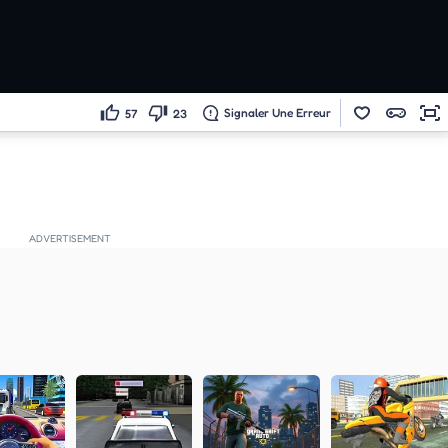
Signaler Une Erreur
57
23