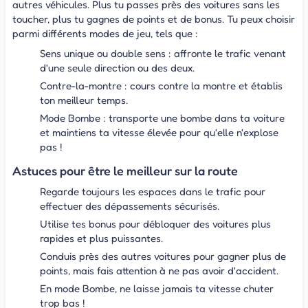
autres véhicules. Plus tu passes près des voitures sans les
toucher, plus tu gagnes de points et de bonus. Tu peux choisir
parmi différents modes de jeu, tels que :
Sens unique ou double sens : affronte le trafic venant
d'une seule direction ou des deux.
Contre-la-montre : cours contre la montre et établis
ton meilleur temps.
Mode Bombe : transporte une bombe dans ta voiture
et maintiens ta vitesse élevée pour qu'elle n'explose
pas !
Astuces pour être le meilleur sur la route
Regarde toujours les espaces dans le trafic pour
effectuer des dépassements sécurisés.
Utilise tes bonus pour débloquer des voitures plus
rapides et plus puissantes.
Conduis près des autres voitures pour gagner plus de
points, mais fais attention à ne pas avoir d'accident.
En mode Bombe, ne laisse jamais ta vitesse chuter
trop bas !