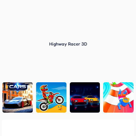
Highway Racer 3D