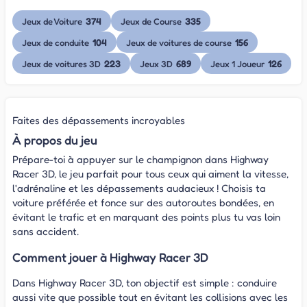
374
335
Jeux de Voiture
Jeux de Course
104
156
Jeux de conduite
Jeux de voitures de course
223
689
126
Jeux de voitures 3D
Jeux 3D
Jeux 1 Joueur
Faites des dépassements incroyables
À propos du jeu
Prépare-toi à appuyer sur le champignon dans Highway
Racer 3D, le jeu parfait pour tous ceux qui aiment la vitesse,
l'adrénaline et les dépassements audacieux ! Choisis ta
voiture préférée et fonce sur des autoroutes bondées, en
évitant le trafic et en marquant des points plus tu vas loin
sans accident.
Comment jouer à Highway Racer 3D
Dans Highway Racer 3D, ton objectif est simple : conduire
aussi vite que possible tout en évitant les collisions avec les