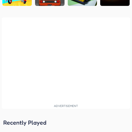
Recently Played