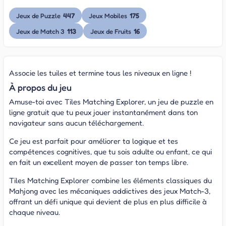
447
175
Jeux de Puzzle
Jeux Mobiles
113
16
Jeux de Match 3
Jeux de Fruits
Associe les tuiles et termine tous les niveaux en ligne !
À propos du jeu
Amuse-toi avec Tiles Matching Explorer, un jeu de puzzle en
ligne gratuit que tu peux jouer instantanément dans ton
navigateur sans aucun téléchargement.
Ce jeu est parfait pour améliorer ta logique et tes
compétences cognitives, que tu sois adulte ou enfant, ce qui
en fait un excellent moyen de passer ton temps libre.
Tiles Matching Explorer combine les éléments classiques du
Mahjong avec les mécaniques addictives des jeux Match-3,
offrant un défi unique qui devient de plus en plus difficile à
chaque niveau.