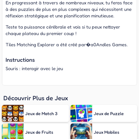
En progressant à travers de nombreux niveaux, tu feras face
à des puzzles de plus en plus complexes qui nécessitent une
réflexion stratégique et une planification minutieuse.
Teste ta puissance cérébrale et vois si tu peux nettoyer
chaque plateau du premier coup !
Tiles Matching Explorer a été créé par�a0Andles Games.
Instructions
Souris : interagir avec le jeu
Découvrir Plus de Jeux
Jeux de Match 3
Jeux de Puzzle
Jeux de Fruits
Jeux Mobiles