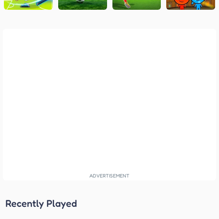
Recently Played