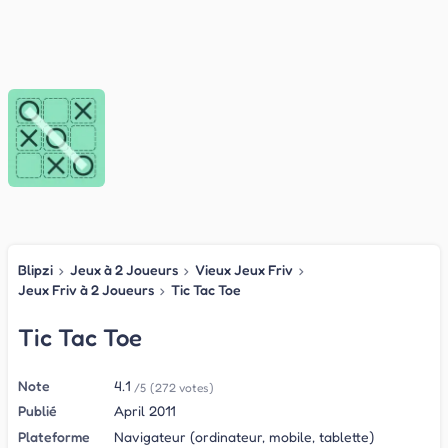
Blipzi
›
Jeux à 2 Joueurs
›
Vieux Jeux Friv
›
Jeux Friv à 2 Joueurs
›
Tic Tac Toe
Tic Tac Toe
Note
4.1
/5
(272 votes)
Publié
April 2011
Plateforme
Navigateur (ordinateur, mobile, tablette)