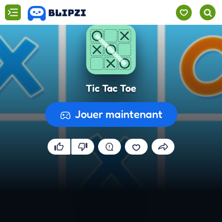
Tic Tac Toe
Jouer maintenant
Préparation du jeu...