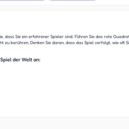
e, dass Sie ein erfahrener Spieler sind. Führen Sie das rote Quadr
ht zu berühren. Denken Sie daran, dass das Spiel verfolgt, wie oft S
Spiel der Welt an: