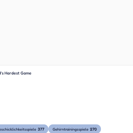
d's Hardest Game
377
270
schicklichkeitsspiele
Gehirntrainingsspiele