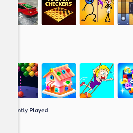
Recently Played