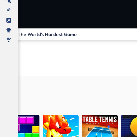
The World's Hardest Game