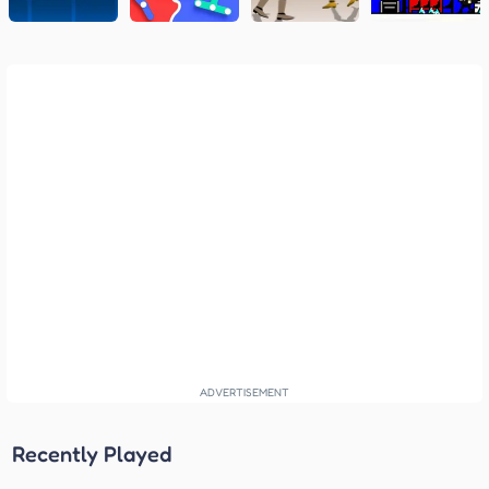
Recently Played