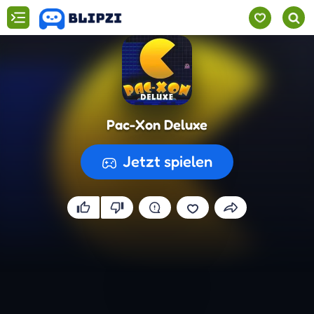
Pac-Xon Deluxe
Jetzt spielen
Spiel wird vorbereitet...