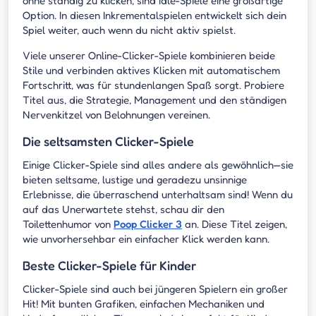
ohne ständig zu klicken, sind Idle-Spiele eine großartige
Option. In diesen Inkrementalspielen entwickelt sich dein
Spiel weiter, auch wenn du nicht aktiv spielst.
Viele unserer Online-Clicker-Spiele kombinieren beide
Stile und verbinden aktives Klicken mit automatischem
Fortschritt, was für stundenlangen Spaß sorgt. Probiere
Titel aus, die Strategie, Management und den ständigen
Nervenkitzel von Belohnungen vereinen.
Die seltsamsten Clicker-Spiele
Einige Clicker-Spiele sind alles andere als gewöhnlich—sie
bieten seltsame, lustige und geradezu unsinnige
Erlebnisse, die überraschend unterhaltsam sind! Wenn du
auf das Unerwartete stehst, schau dir den
Toilettenhumor von
Poop Clicker 3
an. Diese Titel zeigen,
wie unvorhersehbar ein einfacher Klick werden kann.
Beste Clicker-Spiele für Kinder
Clicker-Spiele sind auch bei jüngeren Spielern ein großer
Hit! Mit bunten Grafiken, einfachen Mechaniken und