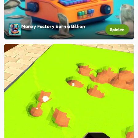
Money Factory Earn a Billion
Spielen