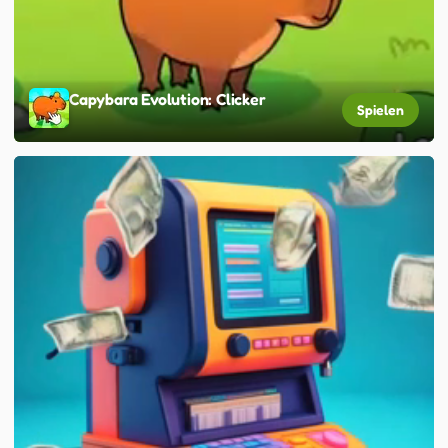
Capybara Evolution: Clicker
Spielen