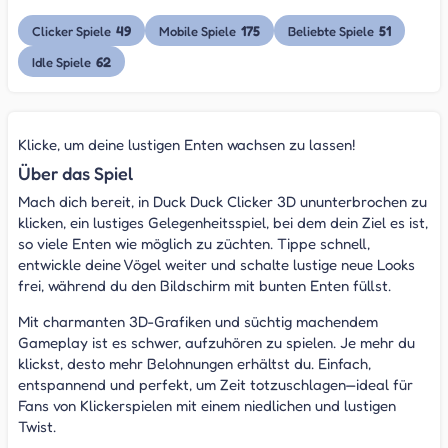
49
175
51
Clicker Spiele
Mobile Spiele
Beliebte Spiele
62
Idle Spiele
Klicke, um deine lustigen Enten wachsen zu lassen!
Über das Spiel
Mach dich bereit, in Duck Duck Clicker 3D ununterbrochen zu
klicken, ein lustiges Gelegenheitsspiel, bei dem dein Ziel es ist,
so viele Enten wie möglich zu züchten. Tippe schnell,
entwickle deine Vögel weiter und schalte lustige neue Looks
frei, während du den Bildschirm mit bunten Enten füllst.
Mit charmanten 3D-Grafiken und süchtig machendem
Gameplay ist es schwer, aufzuhören zu spielen. Je mehr du
klickst, desto mehr Belohnungen erhältst du. Einfach,
entspannend und perfekt, um Zeit totzuschlagen—ideal für
Fans von Klickerspielen mit einem niedlichen und lustigen
Twist.