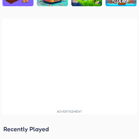
Recently Played