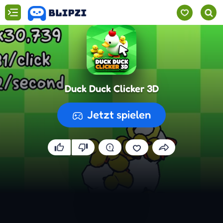
Duck Duck Clicker 3D
Jetzt spielen
Spiel wird vorbereitet...