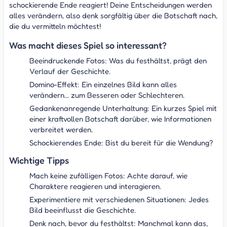
schockierende Ende reagiert! Deine Entscheidungen werden
alles verändern, also denk sorgfältig über die Botschaft nach,
die du vermitteln möchtest!
Was macht dieses Spiel so interessant?
Beeindruckende Fotos: Was du festhältst, prägt den
Verlauf der Geschichte.
Domino-Effekt: Ein einzelnes Bild kann alles
verändern... zum Besseren oder Schlechteren.
Gedankenanregende Unterhaltung: Ein kurzes Spiel mit
einer kraftvollen Botschaft darüber, wie Informationen
verbreitet werden.
Schockierendes Ende: Bist du bereit für die Wendung?
Wichtige Tipps
Mach keine zufälligen Fotos: Achte darauf, wie
Charaktere reagieren und interagieren.
Experimentiere mit verschiedenen Situationen: Jedes
Bild beeinflusst die Geschichte.
Denk nach, bevor du festhältst: Manchmal kann das,