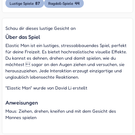
87
44
Lustige Spiele
Ragdoll-Spiele
Schau dir dieses lustige Gesicht an
Über das Spiel
Elastic Man ist ein lustiges, stressabbauendes Spiel, perfekt
für deine Freizeit. Es bietet hochrealistische visuelle Effekte.
Du kannst es dehnen, drehen und damit spielen, wie du
möchtest  sogar an den Augen ziehen und versuchen, sie
herauszuziehen. Jede Interaktion erzeugt einzigartige und
unglaublich lebensechte Reaktionen.
"Elastic Man" wurde von David Li erstellt
Anweisungen
Maus: Ziehen, drehen, kneifen und mit dem Gesicht des
Mannes spielen