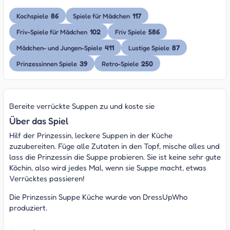
86
117
Kochspiele
Spiele für Mädchen
102
586
Friv-Spiele für Mädchen
Friv Spiele
411
87
Mädchen- und Jungen-Spiele
Lustige Spiele
39
250
Prinzessinnen Spiele
Retro-Spiele
Bereite verrückte Suppen zu und koste sie
Über das Spiel
Hilf der Prinzessin, leckere Suppen in der Küche
zuzubereiten. Füge alle Zutaten in den Topf, mische alles und
lass die Prinzessin die Suppe probieren. Sie ist keine sehr gute
Köchin, also wird jedes Mal, wenn sie Suppe macht, etwas
Verrücktes passieren!
Die Prinzessin Suppe Küche wurde von DressUpWho
produziert.