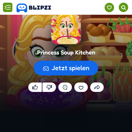
Princess Soup Kitchen
Jetzt spielen
Spiel wird vorbereitet...