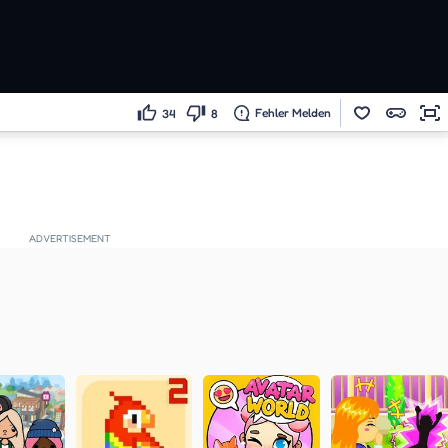
Fehler Melden
34
8