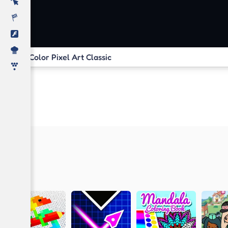
Color Pixel Art Classic