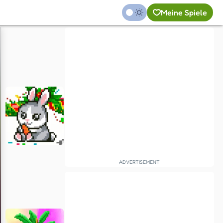
Meine Spiele