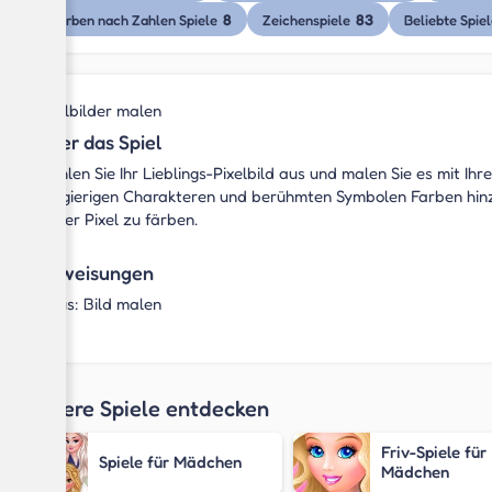
8
83
Farben nach Zahlen Spiele
Zeichenspiele
Beliebte Spie
Pixelbilder malen
Über das Spiel
Wählen Sie Ihr Lieblings-Pixelbild aus und malen Sie es mit Ih
neugierigen Charakteren und berühmten Symbolen Farben hinzu
dieser Pixel zu färben.
Anweisungen
Maus: Bild malen
Weitere Spiele entdecken
Friv-Spiele für
Spiele für Mädchen
Mädchen