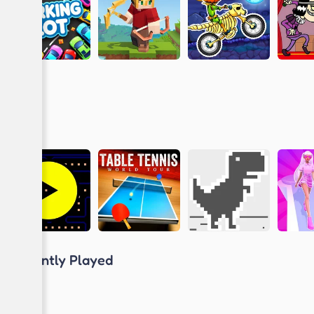
Recently Played