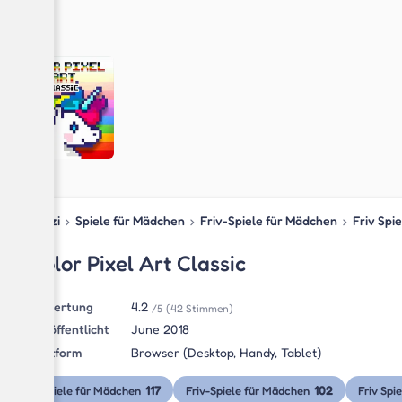
Blipzi
›
Spiele für Mädchen
›
Friv-Spiele für Mädchen
›
Friv Spie
Color Pixel Art Classic
Bewertung
4.2
/5
(42 Stimmen)
Veröffentlicht
June 2018
Plattform
Browser (Desktop, Handy, Tablet)
117
102
Spiele für Mädchen
Friv-Spiele für Mädchen
Friv Spi