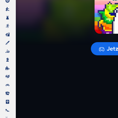
Spiel wird 
Jetz