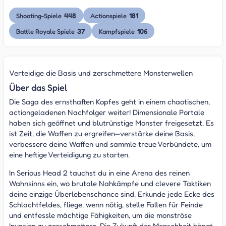
448
181
Shooting-Spiele
Actionspiele
37
106
Battle Royale Spiele
Kampfspiele
Verteidige die Basis und zerschmettere Monsterwellen
Über das Spiel
Die Saga des ernsthaften Kopfes geht in einem chaotischen,
actiongeladenen Nachfolger weiter! Dimensionale Portale
haben sich geöffnet und blutrünstige Monster freigesetzt. Es
ist Zeit, die Waffen zu ergreifen—verstärke deine Basis,
verbessere deine Waffen und sammle treue Verbündete, um
eine heftige Verteidigung zu starten.
In Serious Head 2 tauchst du in eine Arena des reinen
Wahnsinns ein, wo brutale Nahkämpfe und clevere Taktiken
deine einzige Überlebenschance sind. Erkunde jede Ecke des
Schlachtfeldes, fliege, wenn nötig, stelle Fallen für Feinde
und entfessle mächtige Fähigkeiten, um die monströse
Invasion zu zerschmettern. Die Zukunft der Menschheit hängt