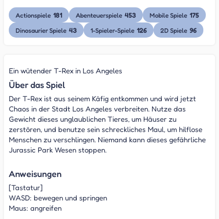
181
453
175
Actionspiele
Abenteuerspiele
Mobile Spiele
43
126
96
Dinosaurier Spiele
1-Spieler-Spiele
2D Spiele
Ein wütender T-Rex in Los Angeles
Über das Spiel
Der T-Rex ist aus seinem Käfig entkommen und wird jetzt
Chaos in der Stadt Los Angeles verbreiten. Nutze das
Gewicht dieses unglaublichen Tieres, um Häuser zu
zerstören, und benutze sein schreckliches Maul, um hilflose
Menschen zu verschlingen. Niemand kann dieses gefährliche
Jurassic Park Wesen stoppen.
Anweisungen
[Tastatur]
WASD: bewegen und springen
Maus: angreifen