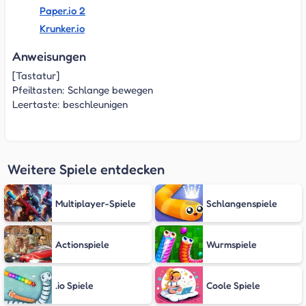
Paper.io 2
Krunker.io
Anweisungen
[Tastatur]
Pfeiltasten: Schlange bewegen
Leertaste: beschleunigen
Weitere Spiele entdecken
Multiplayer-Spiele
Schlangenspiele
Actionspiele
Wurmspiele
.io Spiele
Coole Spiele