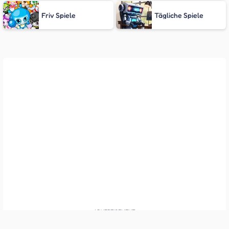
Friv Spiele
Tägliche Spiele