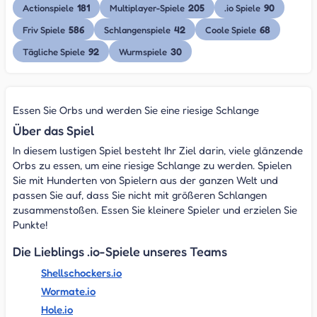
181
205
90
Actionspiele
Multiplayer-Spiele
.io Spiele
586
42
68
Friv Spiele
Schlangenspiele
Coole Spiele
92
30
Tägliche Spiele
Wurmspiele
Essen Sie Orbs und werden Sie eine riesige Schlange
Über das Spiel
In diesem lustigen Spiel besteht Ihr Ziel darin, viele glänzende
Orbs zu essen, um eine riesige Schlange zu werden. Spielen
Sie mit Hunderten von Spielern aus der ganzen Welt und
passen Sie auf, dass Sie nicht mit größeren Schlangen
zusammenstoßen. Essen Sie kleinere Spieler und erzielen Sie
Punkte!
Die Lieblings .io-Spiele unseres Teams
Shellschockers.io
Wormate.io
Hole.io