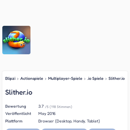
Blipzi
›
Actionspiele
›
Multiplayer-Spiele
›
.io Spiele
›
Slither.io
Slither.io
Bewertung
3.7
/5
(118 Stimmen)
Veröffentlicht
May 2016
Plattform
Browser (Desktop, Handy, Tablet)