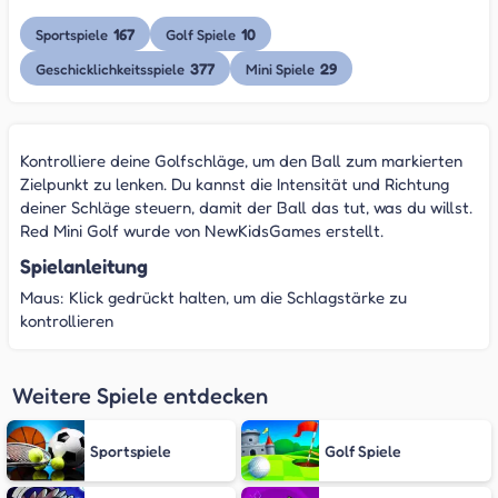
167
10
Sportspiele
Golf Spiele
377
29
Geschicklichkeitsspiele
Mini Spiele
Kontrolliere deine Golfschläge, um den Ball zum markierten
Zielpunkt zu lenken. Du kannst die Intensität und Richtung
deiner Schläge steuern, damit der Ball das tut, was du willst.
Red Mini Golf wurde von NewKidsGames erstellt.
Spielanleitung
Maus: Klick gedrückt halten, um die Schlagstärke zu
kontrollieren
Weitere Spiele entdecken
Sportspiele
Golf Spiele