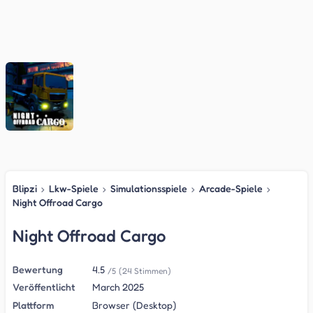
Blipzi
›
Lkw-Spiele
›
Simulationsspiele
›
Arcade-Spiele
›
Night Offroad Cargo
Night Offroad Cargo
Bewertung
4.5
/5
(24 Stimmen)
Veröffentlicht
March 2025
Plattform
Browser (Desktop)