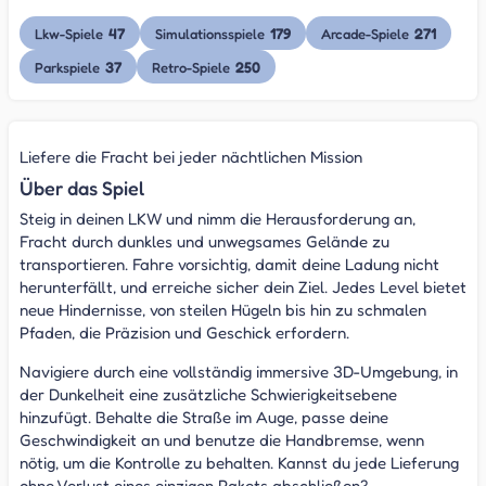
47
179
271
Lkw-Spiele
Simulationsspiele
Arcade-Spiele
37
250
Parkspiele
Retro-Spiele
Liefere die Fracht bei jeder nächtlichen Mission
Über das Spiel
Steig in deinen LKW und nimm die Herausforderung an,
Fracht durch dunkles und unwegsames Gelände zu
transportieren. Fahre vorsichtig, damit deine Ladung nicht
herunterfällt, und erreiche sicher dein Ziel. Jedes Level bietet
neue Hindernisse, von steilen Hügeln bis hin zu schmalen
Pfaden, die Präzision und Geschick erfordern.
Navigiere durch eine vollständig immersive 3D-Umgebung, in
der Dunkelheit eine zusätzliche Schwierigkeitsebene
hinzufügt. Behalte die Straße im Auge, passe deine
Geschwindigkeit an und benutze die Handbremse, wenn
nötig, um die Kontrolle zu behalten. Kannst du jede Lieferung
ohne Verlust eines einzigen Pakets abschließen?