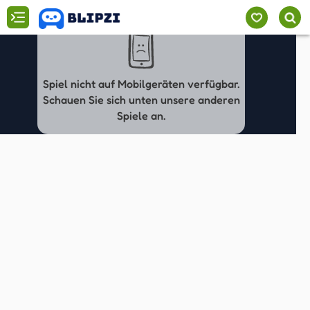
Spiel nicht auf Mobilgeräten verfügbar.
Schauen Sie sich unten unsere anderen
Spiele an.