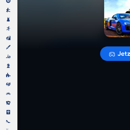
Spiel wird 
Jetz