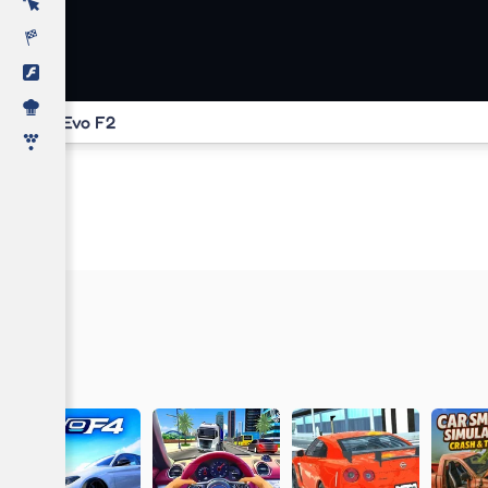
Evo F2