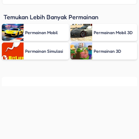
Temukan Lebih Banyak Permainan
Permainan Mobil
Permainan Mobil 3D
Permainan Simulasi
Permainan 3D