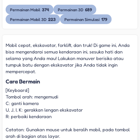
374
689
Permainan Mobil
Permainan 3D
223
179
Permainan Mobil 3D
Permainan Simulasi
Mobil cepat, ekskavator, forklift, dan truk! Di game ini, Anda
bisa mengendarai semua kendaraan ini, sesuka hati dan
selama yang Anda mau! Lakukan manuver berisiko atau
tumpuk batu dengan ekskavator jika Anda tidak ingin
mempercepat.
Cara Bermain
[Keyboard]
Tombol arah: mengemudi
C: ganti kamera
U, J, I, K: gerakkan lengan ekskavator
R: perbaiki kendaraan
Catatan: Gunakan mouse untuk beralih mobil, pada tombol
arah di bagian atas layar.