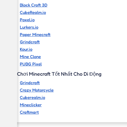
Block Craft 3D
CubeRealm.io
Poxel.io
Lurkers.io
Paper Minecraft
Grindcraft
Kour.io
Mine Clone
PUBG Pixel
Trò Chơi Minecraft Tốt Nhất Cho Di Động
Grindcraft
Crazy Motorcycle
Cuberealm.io
Mineclicker
Craftmart