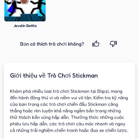
Javelin Battle
Bạn có thích trò chơi không?
Giới thiệu về Trò Chơi Stickman
Khám phá nhiều loại trò chơi Stickman tại Blipzi, mang
đến hành động thú vị và niềm vui vô tận. Kiểm tra kỹ năng
của bạn trong các trò chơi chiến đấu Stickman căng
thẳng hoặc rèn luyện khả năng ngắm bắn trong những
thử thách bắn súng hấp dẫn. Thưởng thức những cuộc
phiêu lưu hấp dẫn, các trò chơi câu móc nhanh và ngay
cả những trải nghiệm chiến tranh hoặc đua xe chiến lược.