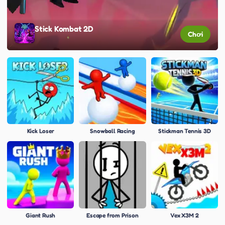
Stick Kombat 2D
Chơi
Kick Loser
Snowball Racing
Stickman Tennis 3D
Giant Rush
Escape from Prison
Vex X3M 2