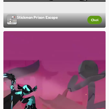
Stickman Prison Escape
Chơi