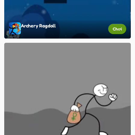
Archery Ragdoll
Chơi