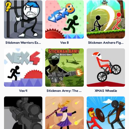
Stickman Warriors Escape
Vex 8
Stickman Archero Fight
Vex 4
Stickman Army: The Resistance
XMAS Wheelie