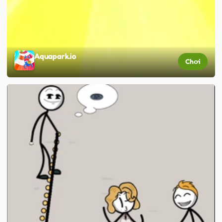
Aquapark.io
Chơi