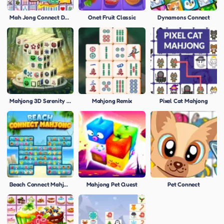
Mah Jong Connect Deluxe
Onet Fruit Classic
Dynamons Connect
Mahjong 3D Serenity Forest
Mahjong Remix
Pixel Cat Mahjong
Beach Connect Mahjong
Mahjong Pet Quest
Pet Connect