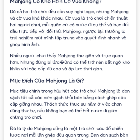
Mahjong Có Khó Hơn Cờ Vua Không?
Dù cả hai trò chơi đều cần suy nghĩ logic, nhưng Mahjong
và cờ vua khá khác nhau. Cờ vua là trò chơi chiến thuật
hai người chơi, mỗi quân cờ có nước đi cụ thể và bạn đối
đầu trực tiếp với đối thủ. Mahjong, ngược lại, thường là
trải nghiệm một mình tập trung vào quyết định nhanh và
ghép hình ảnh.
Nhiều người chơi thấy Mahjong thư giãn và trực quan
hơn. Nhưng đừng bị lừa�0nó có thể trở nên bất ngờ khó
khăn với các cấp độ cao và áp lực thời gian.
Mục Đích Của Mahjong Là Gì?
Mục tiêu chính trong hầu hết các trò chơi Mahjong là dọn
sạch tất cả các viên gạch khỏi bàn bằng cách ghép các
cặp giống nhau. Thách thức thực sự nằm ở việc chọn
đúng thứ tự, nếu không bạn có thể hết nước đi giữa
chừng trò chơi.
Đó là lý do Mahjong cũng là một trò chơi câu đố chiến
lược nơi mỗi lần ghép đều quan trọng. Bạn dọn sạch bàn