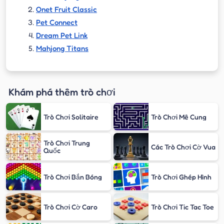
Onet Fruit Classic
Pet Connect
Dream Pet Link
Mahjong Titans
Khám phá thêm trò chơi
Trò Chơi Solitaire
Trò Chơi Mê Cung
Trò Chơi Trung
Các Trò Chơi Cờ Vua
Quốc
Trò Chơi Bắn Bóng
Trò Chơi Ghép Hình
Trò Chơi Cờ Caro
Trò Chơi Tic Tac Toe