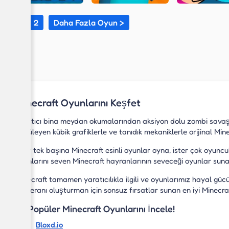
1
2
Daha Fazla Oyun >
Minecraft Oyunlarını Keşfet
Yaratıcı bina meydan okumalarından aksiyon dolu zombi savaşl
büyüleyen kübik grafiklerle ve tanıdık mekaniklerle orijinal Mi
İster tek başına Minecraft esinli oyunlar oyna, ister çok oyun
oyunlarını seven Minecraft hayranlarının seveceği oyunlar suna
Minecraft tamamen yaratıcılıkla ilgili ve oyunlarımız hayal g
maceranı oluşturman için sonsuz fırsatlar sunan en iyi Minecraft
En Popüler Minecraft Oyunlarını İncele!
Bloxd.io