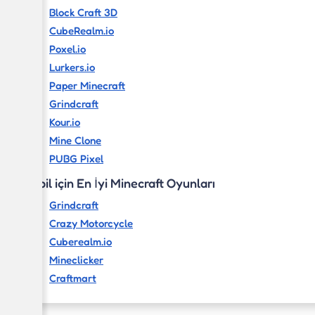
Block Craft 3D
CubeRealm.io
Poxel.io
Lurkers.io
Paper Minecraft
Grindcraft
Kour.io
Mine Clone
PUBG Pixel
Mobil için En İyi Minecraft Oyunları
Grindcraft
Crazy Motorcycle
Cuberealm.io
Mineclicker
Craftmart