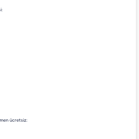
i:
amen ücretsiz: