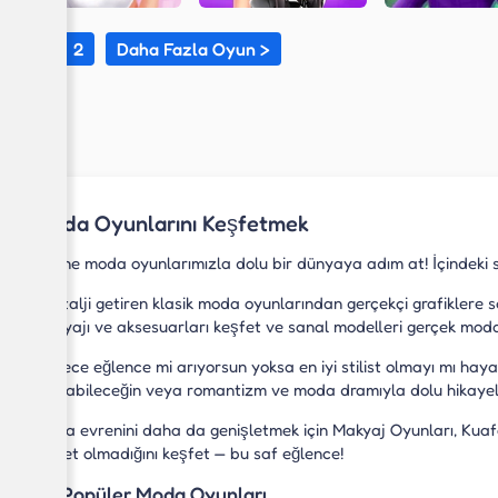
1
2
Daha Fazla Oyun >
Moda Oyunlarını Keşfetmek
Online moda oyunlarımızla dolu bir dünyaya adım at! İçindeki sti
Nostalji getiren klasik moda oyunlarından gerçekçi grafiklere s
makyajı ve aksesuarları keşfet ve sanal modelleri gerçek moda
Sadece eğlence mi arıyorsun yoksa en iyi stilist olmayı mı hay
katılabileceğin veya romantizm ve moda dramıyla dolu hikayele
Moda evrenini daha da genişletmek için Makyaj Oyunları, Kuaför
ibaret olmadığını keşfet — bu saf eğlence!
En Popüler Moda Oyunları