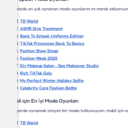
Sitemizde en çok oynanan moda oyunlarını mı merak ediyorsun? İ
TB World
ASMR Stye Treatment
Back To School: Uniforms Edition
TikTok Princesses Back To Basics
Fashion Show Stage
Fashion Week 2025
Diy Makeup Salon - Spa Makeover Studio
Rich TikTok Gals
My Perfect Winter Holiday Selfie
Celebrity Core Fashion Battle
Mobil için En İyi Moda Oyunları
Her yerde oynamak isteyen bir moda tutkunuysan, mobil için en
TB World