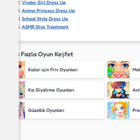
Vinder Girl Dress Up
Anime Princess Dress Up
School Style Dress Up
ASMR Stye Treatment
Daha Fazla Oyun Keşfet
Kızlar için Friv Oyunları
Mak
Kız Giydirme Oyunları
Ani
Güzellik Oyunları
Pre