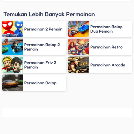
Temukan Lebih Banyak Permainan
Permainan Balap
Permainan 2 Pemain
Dua Pemain
Permainan Balap 2
Permainan Retro
Pemain
Permainan Friv 2
Permainan Arcade
Pemain
Permainan Balap