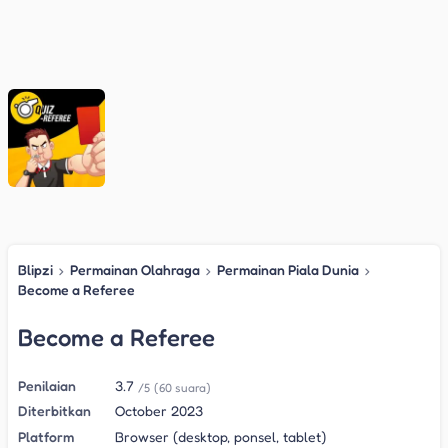
Blipzi
›
Permainan Olahraga
›
Permainan Piala Dunia
›
Become a Referee
Become a Referee
Penilaian
3.7
/5
(60 suara)
Diterbitkan
October 2023
Platform
Browser (desktop, ponsel, tablet)