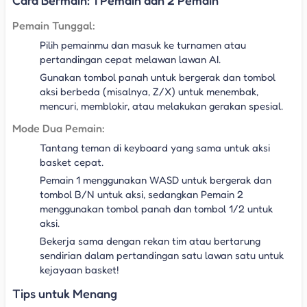
Pemain Tunggal:
Pilih pemainmu dan masuk ke turnamen atau
pertandingan cepat melawan lawan AI.
Gunakan tombol panah untuk bergerak dan tombol
aksi berbeda (misalnya, Z/X) untuk menembak,
mencuri, memblokir, atau melakukan gerakan spesial.
Mode Dua Pemain:
Tantang teman di keyboard yang sama untuk aksi
basket cepat.
Pemain 1 menggunakan WASD untuk bergerak dan
tombol B/N untuk aksi, sedangkan Pemain 2
menggunakan tombol panah dan tombol 1/2 untuk
aksi.
Bekerja sama dengan rekan tim atau bertarung
sendirian dalam pertandingan satu lawan satu untuk
kejayaan basket!
Tips untuk Menang