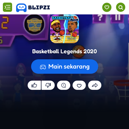
Basketball Legends 2020
Main sekarang
Menyiapkan permainan...