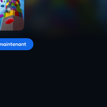
on du jeu...
maintenant