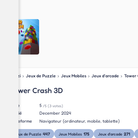
Blipzi
›
Jeux de Puzzle
›
Jeux Mobiles
›
Jeux d'arcade
›
Tower 
Tower Crash 3D
Note
5
/5
(3 votes)
Publié
December 2024
Plateforme
Navigateur (ordinateur, mobile, tablette)
447
175
271
Jeux de Puzzle
Jeux Mobiles
Jeux d'arcade