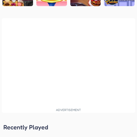
Recently Played