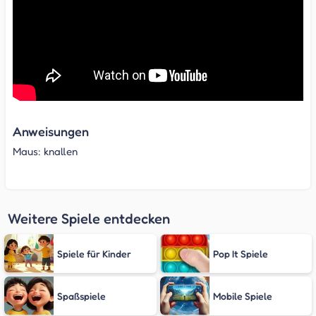
Anweisungen
Maus: knallen
Weitere Spiele entdecken
Spiele für Kinder
Pop It Spiele
Spaßspiele
Mobile Spiele