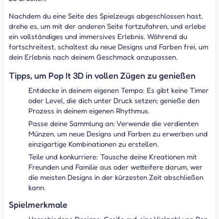
Nachdem du eine Seite des Spielzeugs abgeschlossen hast,
drehe es, um mit der anderen Seite fortzufahren, und erlebe
ein vollständiges und immersives Erlebnis. Während du
fortschreitest, schaltest du neue Designs und Farben frei, um
dein Erlebnis nach deinem Geschmack anzupassen.
Tipps, um Pop It 3D in vollen Zügen zu genießen
Entdecke in deinem eigenen Tempo: Es gibt keine Timer
oder Level, die dich unter Druck setzen; genieße den
Prozess in deinem eigenen Rhythmus.
Passe deine Sammlung an: Verwende die verdienten
Münzen, um neue Designs und Farben zu erwerben und
einzigartige Kombinationen zu erstellen.
Teile und konkurriere: Tausche deine Kreationen mit
Freunden und Familie aus oder wetteifere darum, wer
die meisten Designs in der kürzesten Zeit abschließen
kann.
Spielmerkmale