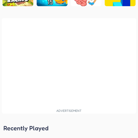
Recently Played