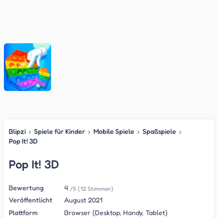
Blipzi
›
Spiele für Kinder
›
Mobile Spiele
›
Spaßspiele
›
Pop It! 3D
Pop It! 3D
Bewertung
4
/5
(12 Stimmen)
Veröffentlicht
August 2021
Plattform
Browser (Desktop, Handy, Tablet)