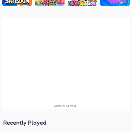
Recently Played