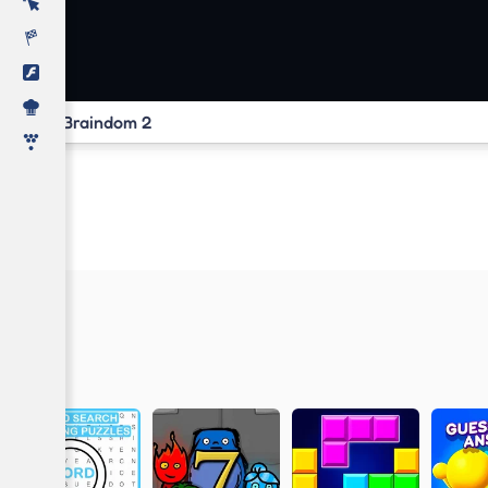
Braindom 2