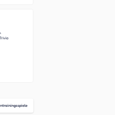
.
rivia
ntrainingsspiele