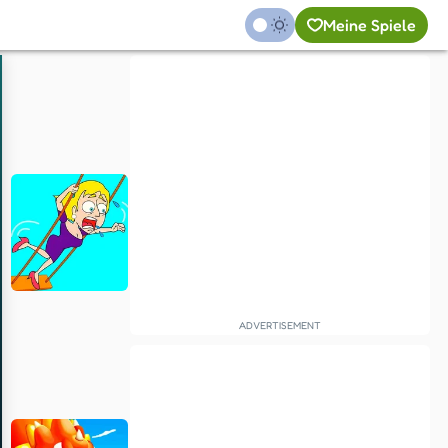
Meine Spiele