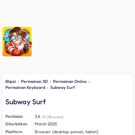
Blipzi
›
Permainan 3D
›
Permainan Online
›
Permainan Keyboard
›
Subway Surf
Subway Surf
Penilaian
3.6
/5
(46 suara)
Diterbitkan
March 2025
Platform
Browser (desktop, ponsel, tablet)