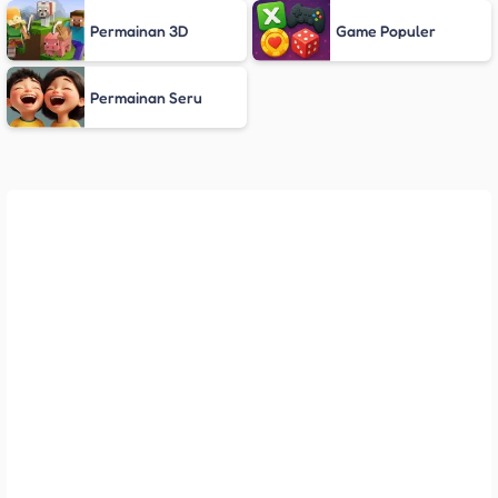
Permainan 3D
Game Populer
Permainan Seru