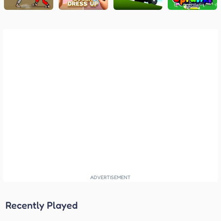
Recently Played