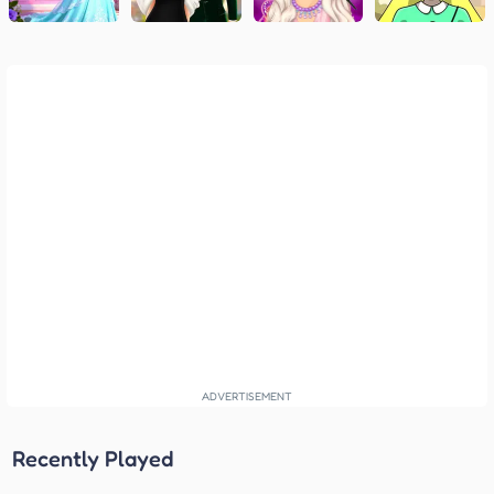
Recently Played