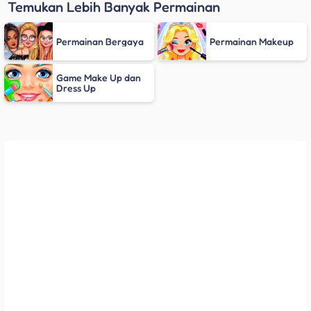
Temukan Lebih Banyak Permainan
Permainan Bergaya
Permainan Makeup
Game Make Up dan
Dress Up