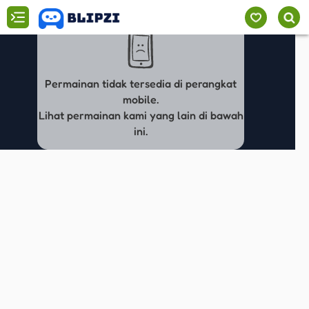
Permainan tidak tersedia di perangkat
mobile.
Lihat permainan kami yang lain di bawah
ini.