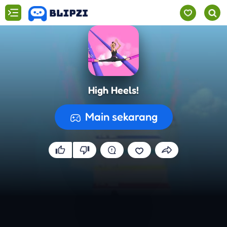
High Heels!
Main sekarang
Menyiapkan permainan...