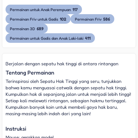
117
Permainan untuk Anak Perempuan
102
586
Permainan Friv untuk Gadis
Permainan Friv
689
Permainan 3D
411
Permainan untuk Gadis dan Anak Laki-laki
Berjalan dengan sepatu hak tinggi di antara rintangan
Tentang Permainan
Terinspirasi oleh Sepatu Hak Tinggi yang seru, tunjukkan
bahwa kamu menguasai catwalk dengan sepatu hak tinggi.
Kumpulkan hak di sepanjang jalan untuk menjadi lebih tinggi!
Setiap kali melewati rintangan, sebagian hakmu tertinggal.
Kumpulkan banyak koin untuk membeli gaya hak baru,
masing-masing lebih indah dari yang lain!
Instruksi
Mouse: gerakkan model